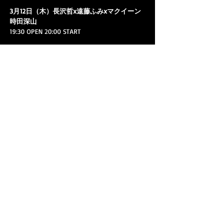
3月12日（木）長沢哲x遠藤ふみxマクイーン
時田深山
19:30 OPEN 20:00 START
出演：
長沢哲（ドラム）
遠藤ふみ（ピアノ）
マクイーン時田深山（箏）
さらに表示 >
ソーシャルシェア
© Miyama McQueen-Tokita 2023