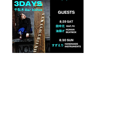
3 DAYS @千駄木Bar
Isshee！！
8月31日(月)
もっと見る
詳細