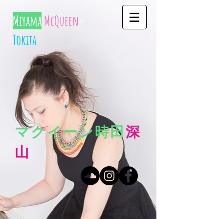
Miyama
McQueen
-
Tokita
マクイーン時田
深
山