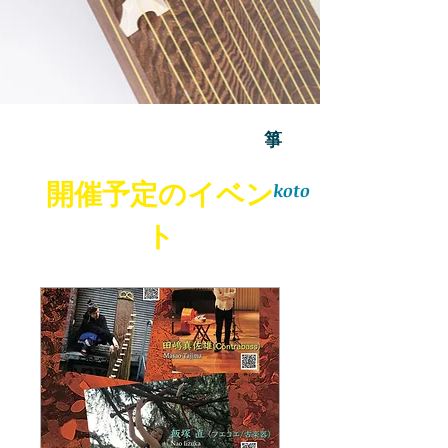
箏
開催予定のイベン
koto
ト