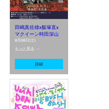
田嶋真佐雄x飯塚直x
マクイーン時田深山
8月08日(土)
もっと見る
詳細