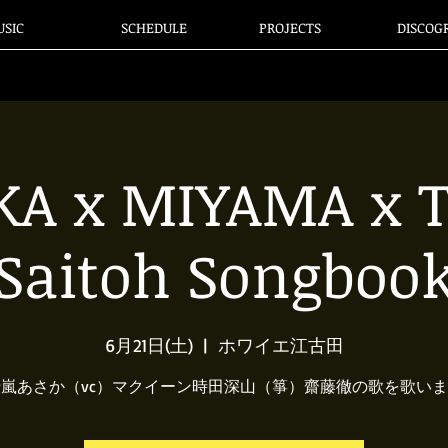
SIC
SCHEDULE
PROJECTS
DISCOG
KA x MIYAMA x T
Saitoh Songboo
6月21日(土)
  |  
ホワイエ江古田
嵐あさか（vc）マクイーン時田深山（箏）齋藤徹の歌を歌い