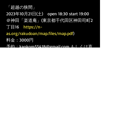
「超越の狭間」
2023年10月21日(土)　open 18:30 start 19:00
＠神田「楽道庵」(東京都千代田区神田司町2
丁目16　
https://n-
as.org/rakudoan/map.files/map.pdf
)
料金：3000円
予約：kaokom55418@gmail.com もしくは直
接出演者まで
日本に生まれた韓国人の踊り手キムウイシン
さんと、日本人で朝鮮半島の伝統音楽を学ぶ
香村かをり、そしてのオーストラリアに生ま
れた筝奏者のマクイーン時田深山。三人が即
興で演じます！
さらに表示
このイベントをシェア