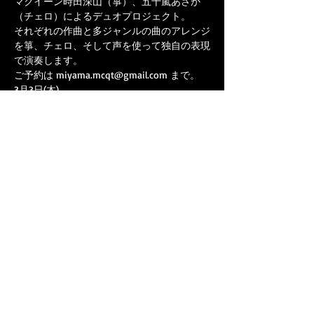
マクイーン時田深山（箏）、五十嵐あさか
（チェロ）によるデュオプロジェクト。

それぞれの作曲と多ジャンルの曲のアレンジ
を箏、チェロ、そして声を使って独自の表現
で演奏します。

ご予約は miyama.mcqt@gmail.com まで。
3月3日(木)

マクイーン時田深山 x 五十嵐あさか

KOTO // CELLO // VOICES
18:30 OPEN 19:00 START

会場:音や金時

杉並区西荻北2-2-14喜志コーポB1

（西荻窪駅徒歩3分）
チャージ:2500円+ドリンク
このイベントをシェア