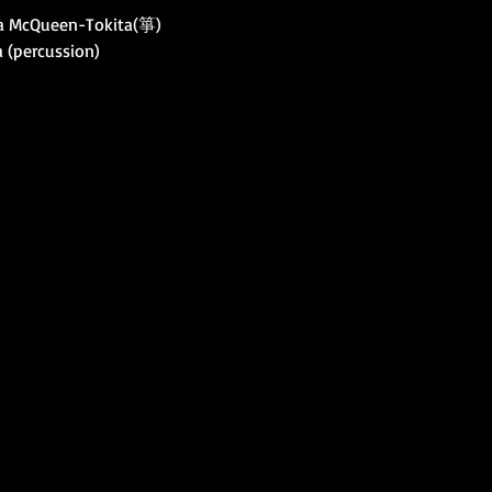
Queen-Tokita(箏)
percussion)