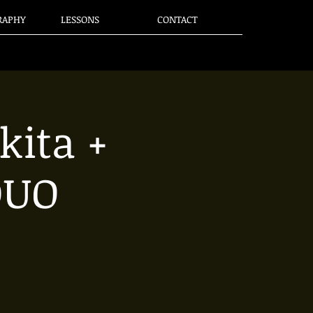
RAPHY
LESSONS
CONTACT
ita +
DUO