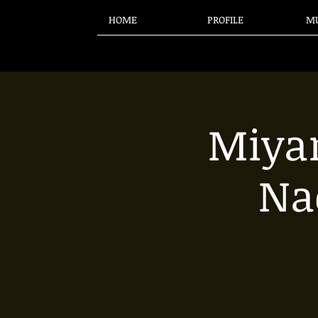
HOME
PROFILE
MU
Miya
Na