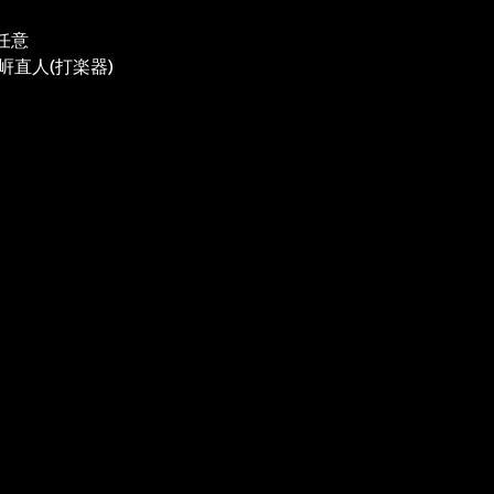
で任意
㟁直人(打楽器)