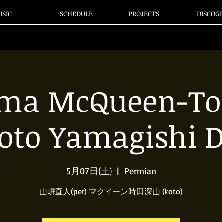
SIC
SCHEDULE
PROJECTS
DISCOG
ma McQueen-Tok
oto Yamagishi 
5月07日(土)
  |  
Permian
山㟁直人(per) マクイーン時田深山 (koto)