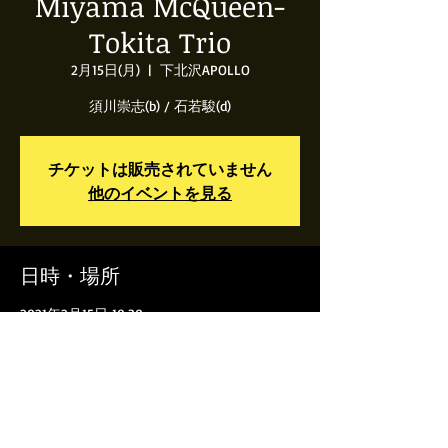
Miyama McQueen-
Tokita Trio
2月15日(月)
  |  
下北沢APOLLO
須川崇志(b) / 石若駿(d)
チケットは販売されていません
他のイベントを見る
日時・場所
2021年2月15日 18:30
下北沢APOLLO, 日本、〒155-0031 東京都世
田谷区北沢２丁目９