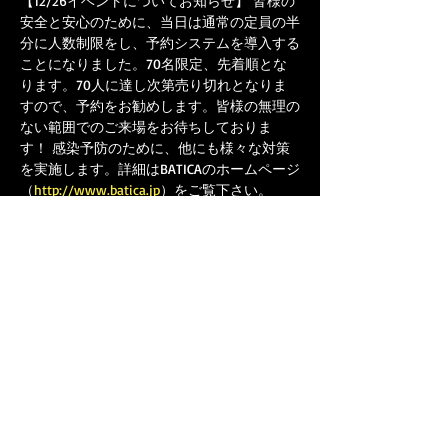
【12/26イベントについてお知らせ】 皆様の
安全と安心のために、当日は通常の定員の半
分に人数制限をし、予約システムを導入する
ことになりました。70名限定、先着順とな
ります。70人に達し次第売り切れとなりま
すので、予約をお勧めします。皆様の無理の
ない範囲でのご来場をお待ちしておりま
す！ 感染予防のために、他にも様々な対策
を実施します。詳細はBATICAのホームページ
（
http://www.batica.jp
）をご覧下さい。  
ご予約メールアドレス：
baticareserve@gmail.com
下記の事項をご記入頂きメール送信をお願い
致します。  
・お名前（カタカナ） 
・予約希望公演日時： 
・連絡先：
さらに表示