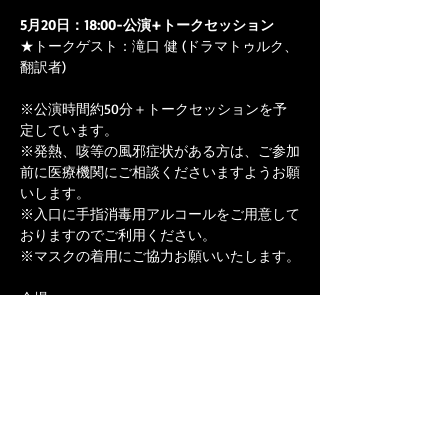
5月20日：18:00-公演+トークセッション
★トークゲスト：滝口 健 (ドラマトゥルク、
翻訳者)

※公演時間約50分＋トークセッションを予
定しています。

※発熱、咳等の風邪症状がある方は、ご参加
前に医療機関にご相談くださいますようお願
いします。

※入口に手指消毒用アルコールをご用意して
おりますのでご利用ください。

※マスクの着用にご協力お願いいたします。
​としま区民センター 小ホール

〒170-0013 東京都豊島区東池袋1-20-10

アクセス情報：https://toshima-civic-
center.jp/access/