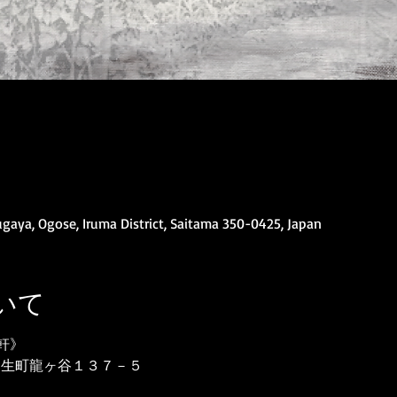
a, Ogose, Iruma District, Saitama 350-0425, Japan
いて
軒》
間郡越生町龍ヶ谷１３７－５