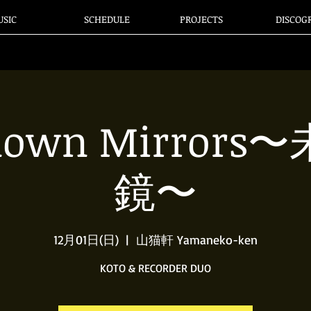
SIC
SCHEDULE
PROJECTS
DISCOG
nown Mirrors
鏡〜
12月01日(日)
  |  
山猫軒 Yamaneko-ken
KOTO & RECORDER DUO